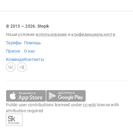
© 2013 — 2026. Stepik
Наши условия
использования
и
конфиденциальности
Тарифы
Помощь
Прессе
О нас
Команда
Контакты
Public user contributions licensed under
cc-wiki
license with
attribution required