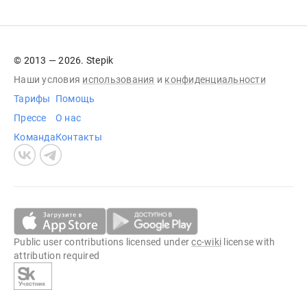
© 2013 — 2026. Stepik
Наши условия
использования
и
конфиденциальности
Тарифы
Помощь
Прессе
О нас
Команда
Контакты
Public user contributions licensed under
cc-wiki
license with
attribution required