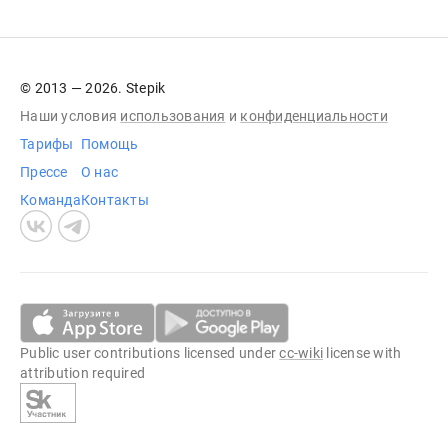
© 2013 — 2026. Stepik
Наши условия
использования
и
конфиденциальности
Тарифы
Помощь
Прессе
О нас
Команда
Контакты
Public user contributions licensed under
cc-wiki
license with
attribution required