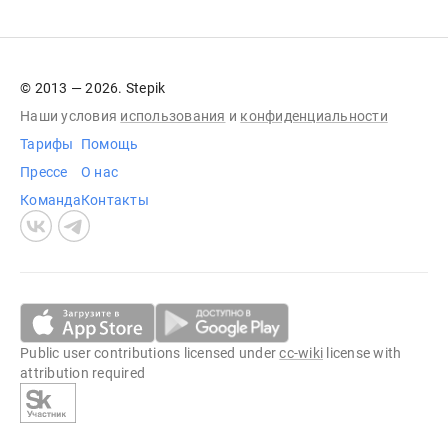
© 2013 — 2026. Stepik
Наши условия
использования
и
конфиденциальности
Тарифы
Помощь
Прессе
О нас
Команда
Контакты
Public user contributions licensed under
cc-wiki
license with
attribution required