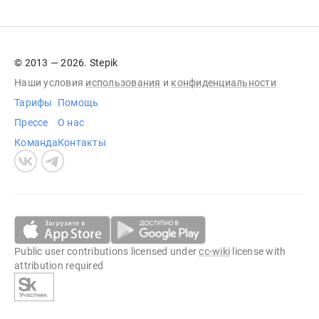
© 2013 — 2026. Stepik
Наши условия
использования
и
конфиденциальности
Тарифы
Помощь
Прессе
О нас
Команда
Контакты
Public user contributions licensed under
cc-wiki
license with
attribution required