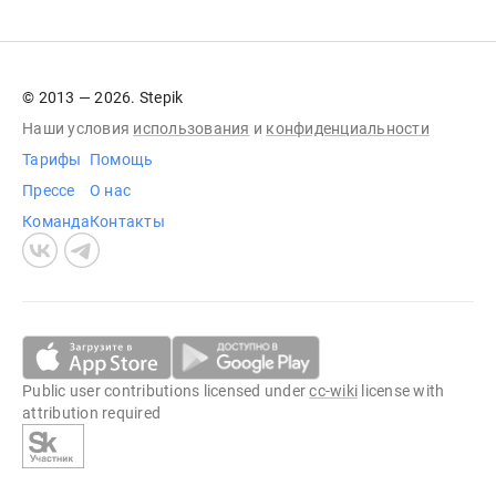
© 2013 — 2026. Stepik
Наши условия
использования
и
конфиденциальности
Тарифы
Помощь
Прессе
О нас
Команда
Контакты
Public user contributions licensed under
cc-wiki
license with
attribution required