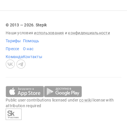
© 2013 — 2026. Stepik
Наши условия
использования
и
конфиденциальности
Тарифы
Помощь
Прессе
О нас
Команда
Контакты
Public user contributions licensed under
cc-wiki
license with
attribution required