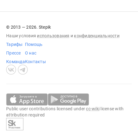
© 2013 — 2026. Stepik
Наши условия
использования
и
конфиденциальности
Тарифы
Помощь
Прессе
О нас
Команда
Контакты
Public user contributions licensed under
cc-wiki
license with
attribution required