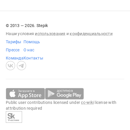
© 2013 — 2026. Stepik
Наши условия
использования
и
конфиденциальности
Тарифы
Помощь
Прессе
О нас
Команда
Контакты
Public user contributions licensed under
cc-wiki
license with
attribution required