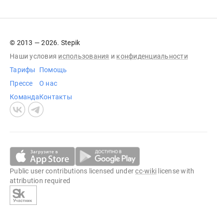
© 2013 — 2026. Stepik
Наши условия
использования
и
конфиденциальности
Тарифы
Помощь
Прессе
О нас
Команда
Контакты
Public user contributions licensed under
cc-wiki
license with
attribution required