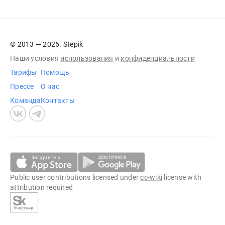
© 2013 — 2026. Stepik
Наши условия
использования
и
конфиденциальности
Тарифы
Помощь
Прессе
О нас
Команда
Контакты
Public user contributions licensed under
cc-wiki
license with
attribution required