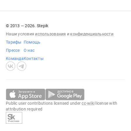
© 2013 — 2026. Stepik
Наши условия
использования
и
конфиденциальности
Тарифы
Помощь
Прессе
О нас
Команда
Контакты
Public user contributions licensed under
cc-wiki
license with
attribution required