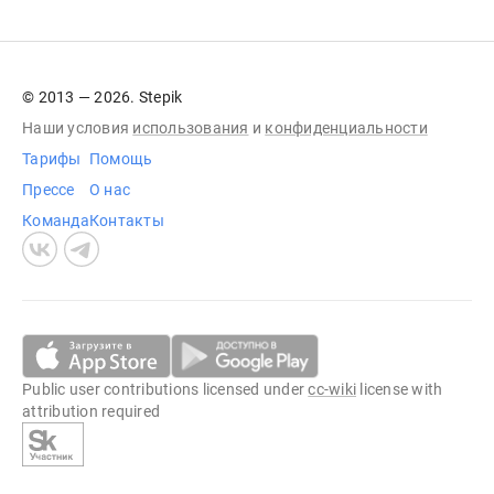
© 2013 — 2026. Stepik
Наши условия
использования
и
конфиденциальности
Тарифы
Помощь
Прессе
О нас
Команда
Контакты
Public user contributions licensed under
cc-wiki
license with
attribution required