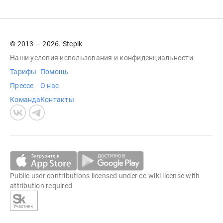
© 2013 — 2026. Stepik
Наши условия
использования
и
конфиденциальности
Тарифы
Помощь
Прессе
О нас
Команда
Контакты
Public user contributions licensed under
cc-wiki
license with
attribution required