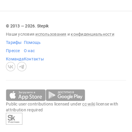
© 2013 — 2026. Stepik
Наши условия
использования
и
конфиденциальности
Тарифы
Помощь
Прессе
О нас
Команда
Контакты
Public user contributions licensed under
cc-wiki
license with
attribution required