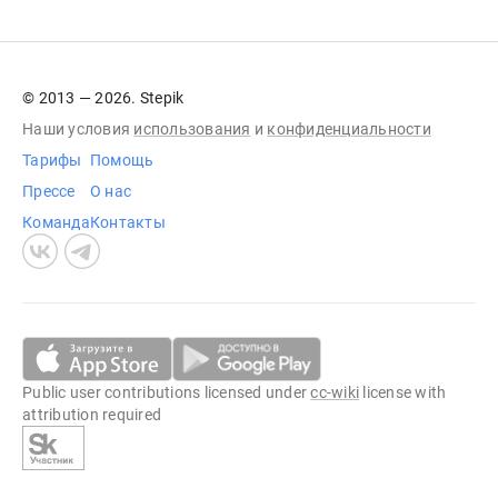
© 2013 — 2026. Stepik
Наши условия
использования
и
конфиденциальности
Тарифы
Помощь
Прессе
О нас
Команда
Контакты
Public user contributions licensed under
cc-wiki
license with
attribution required