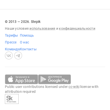
© 2013 — 2026. Stepik
Наши условия
использования
и
конфиденциальности
Тарифы
Помощь
Прессе
О нас
Команда
Контакты
Public user contributions licensed under
cc-wiki
license with
attribution required