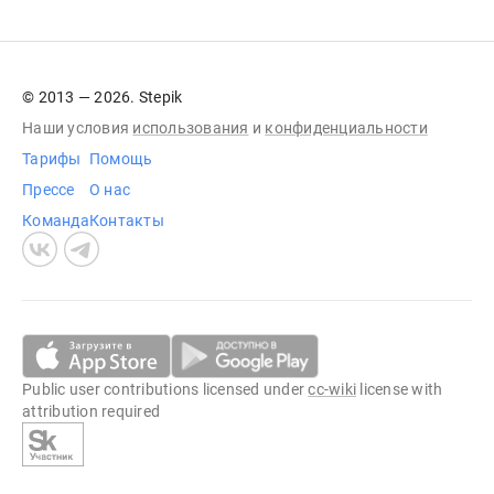
© 2013 — 2026. Stepik
Наши условия
использования
и
конфиденциальности
Тарифы
Помощь
Прессе
О нас
Команда
Контакты
Public user contributions licensed under
cc-wiki
license with
attribution required