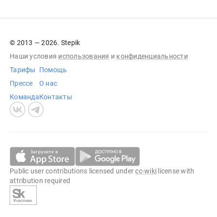
© 2013 — 2026. Stepik
Наши условия
использования
и
конфиденциальности
Тарифы
Помощь
Прессе
О нас
Команда
Контакты
Public user contributions licensed under
cc-wiki
license with
attribution required