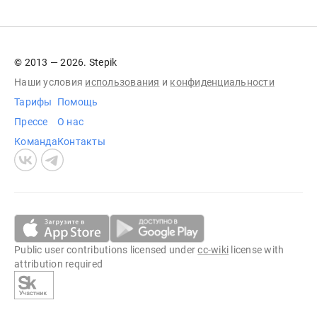
© 2013 — 2026. Stepik
Наши условия
использования
и
конфиденциальности
Тарифы
Помощь
Прессе
О нас
Команда
Контакты
Public user contributions licensed under
cc-wiki
license with
attribution required