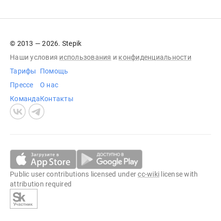
© 2013 — 2026. Stepik
Наши условия
использования
и
конфиденциальности
Тарифы
Помощь
Прессе
О нас
Команда
Контакты
Public user contributions licensed under
cc-wiki
license with
attribution required