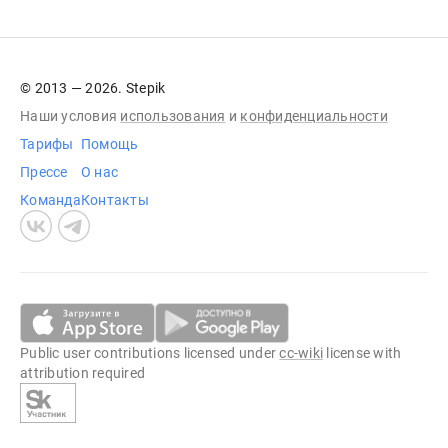
© 2013 — 2026. Stepik
Наши условия
использования
и
конфиденциальности
Тарифы
Помощь
Прессе
О нас
Команда
Контакты
Public user contributions licensed under
cc-wiki
license with
attribution required