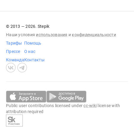
© 2013 — 2026. Stepik
Наши условия
использования
и
конфиденциальности
Тарифы
Помощь
Прессе
О нас
Команда
Контакты
Public user contributions licensed under
cc-wiki
license with
attribution required