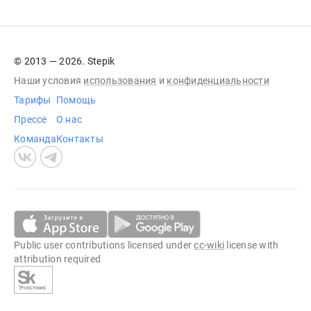
© 2013 — 2026. Stepik
Наши условия
использования
и
конфиденциальности
Тарифы
Помощь
Прессе
О нас
Команда
Контакты
Public user contributions licensed under
cc-wiki
license with
attribution required