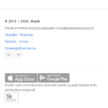
© 2013 — 2026. Stepik
Наши условия
использования
и
конфиденциальности
Тарифы
Помощь
Прессе
О нас
Команда
Контакты
Public user contributions licensed under
cc-wiki
license with
attribution required