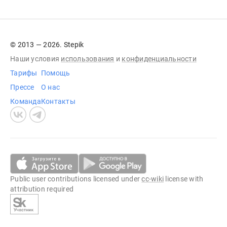
© 2013 — 2026. Stepik
Наши условия
использования
и
конфиденциальности
Тарифы
Помощь
Прессе
О нас
Команда
Контакты
Public user contributions licensed under
cc-wiki
license with
attribution required