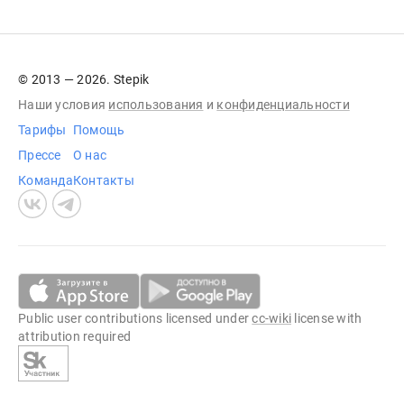
© 2013 — 2026. Stepik
Наши условия
использования
и
конфиденциальности
Тарифы
Помощь
Прессе
О нас
Команда
Контакты
Public user contributions licensed under
cc-wiki
license with
attribution required