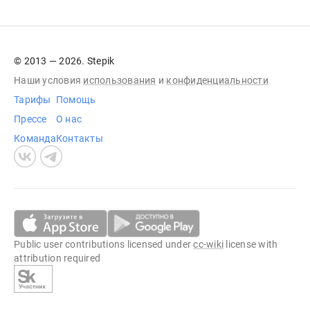
© 2013 — 2026. Stepik
Наши условия
использования
и
конфиденциальности
Тарифы
Помощь
Прессе
О нас
Команда
Контакты
Public user contributions licensed under
cc-wiki
license with
attribution required