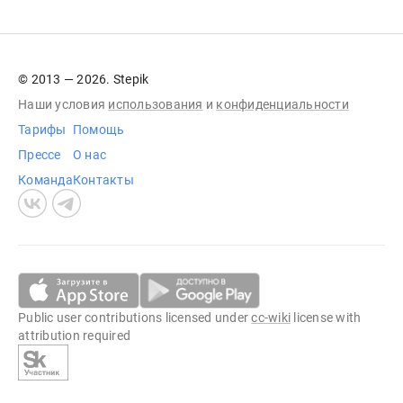
© 2013 — 2026. Stepik
Наши условия
использования
и
конфиденциальности
Тарифы
Помощь
Прессе
О нас
Команда
Контакты
Public user contributions licensed under
cc-wiki
license with
attribution required