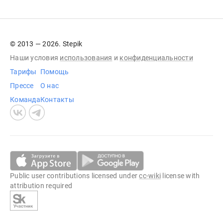
© 2013 — 2026. Stepik
Наши условия
использования
и
конфиденциальности
Тарифы
Помощь
Прессе
О нас
Команда
Контакты
Public user contributions licensed under
cc-wiki
license with
attribution required