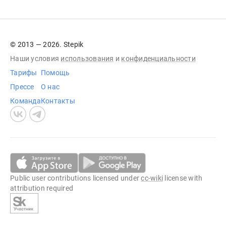
© 2013 — 2026. Stepik
Наши условия
использования
и
конфиденциальности
Тарифы
Помощь
Прессе
О нас
Команда
Контакты
Public user contributions licensed under
cc-wiki
license with
attribution required