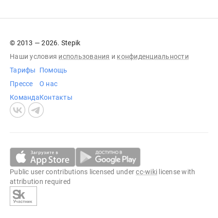
© 2013 — 2026. Stepik
Наши условия
использования
и
конфиденциальности
Тарифы
Помощь
Прессе
О нас
Команда
Контакты
Public user contributions licensed under
cc-wiki
license with
attribution required