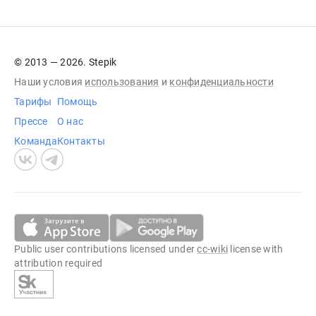
© 2013 — 2026. Stepik
Наши условия
использования
и
конфиденциальности
Тарифы
Помощь
Прессе
О нас
Команда
Контакты
Public user contributions licensed under
cc-wiki
license with
attribution required