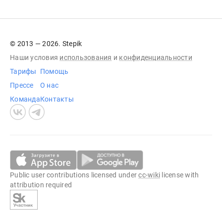
© 2013 — 2026. Stepik
Наши условия
использования
и
конфиденциальности
Тарифы
Помощь
Прессе
О нас
Команда
Контакты
Public user contributions licensed under
cc-wiki
license with
attribution required