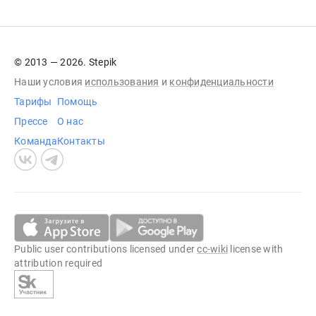
© 2013 — 2026. Stepik
Наши условия
использования
и
конфиденциальности
Тарифы
Помощь
Прессе
О нас
Команда
Контакты
Public user contributions licensed under
cc-wiki
license with
attribution required