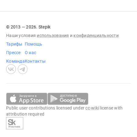
© 2013 — 2026. Stepik
Наши условия
использования
и
конфиденциальности
Тарифы
Помощь
Прессе
О нас
Команда
Контакты
Public user contributions licensed under
cc-wiki
license with
attribution required