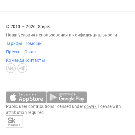
© 2013 — 2026. Stepik
Наши условия
использования
и
конфиденциальности
Тарифы
Помощь
Прессе
О нас
Команда
Контакты
Public user contributions licensed under
cc-wiki
license with
attribution required