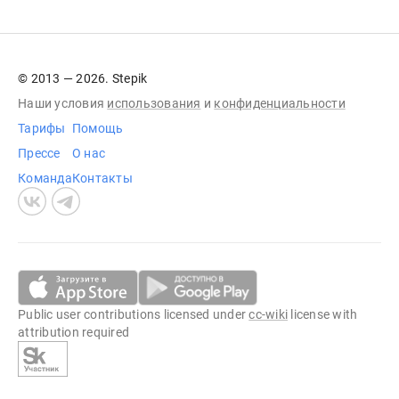
© 2013 — 2026. Stepik
Наши условия
использования
и
конфиденциальности
Тарифы
Помощь
Прессе
О нас
Команда
Контакты
Public user contributions licensed under
cc-wiki
license with
attribution required