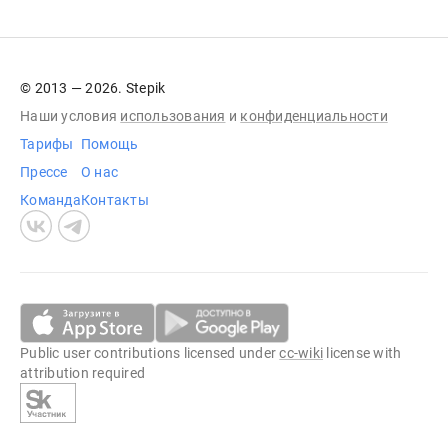
© 2013 — 2026. Stepik
Наши условия
использования
и
конфиденциальности
Тарифы
Помощь
Прессе
О нас
Команда
Контакты
Public user contributions licensed under
cc-wiki
license with
attribution required