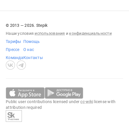
© 2013 — 2026. Stepik
Наши условия
использования
и
конфиденциальности
Тарифы
Помощь
Прессе
О нас
Команда
Контакты
Public user contributions licensed under
cc-wiki
license with
attribution required