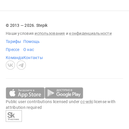
© 2013 — 2026. Stepik
Наши условия
использования
и
конфиденциальности
Тарифы
Помощь
Прессе
О нас
Команда
Контакты
Public user contributions licensed under
cc-wiki
license with
attribution required