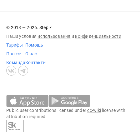
© 2013 — 2026. Stepik
Наши условия
использования
и
конфиденциальности
Тарифы
Помощь
Прессе
О нас
Команда
Контакты
Public user contributions licensed under
cc-wiki
license with
attribution required