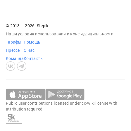
© 2013 — 2026. Stepik
Наши условия
использования
и
конфиденциальности
Тарифы
Помощь
Прессе
О нас
Команда
Контакты
Public user contributions licensed under
cc-wiki
license with
attribution required