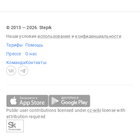
© 2013 — 2026. Stepik
Наши условия
использования
и
конфиденциальности
Тарифы
Помощь
Прессе
О нас
Команда
Контакты
Public user contributions licensed under
cc-wiki
license with
attribution required