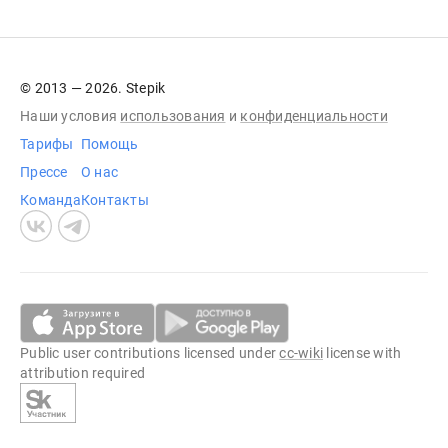
© 2013 — 2026. Stepik
Наши условия
использования
и
конфиденциальности
Тарифы
Помощь
Прессе
О нас
Команда
Контакты
Public user contributions licensed under
cc-wiki
license with
attribution required