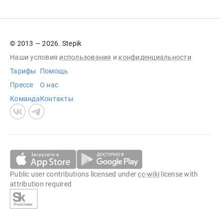
© 2013 — 2026. Stepik
Наши условия
использования
и
конфиденциальности
Тарифы
Помощь
Прессе
О нас
Команда
Контакты
Public user contributions licensed under
cc-wiki
license with
attribution required