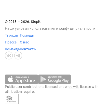
© 2013 — 2026. Stepik
Наши условия
использования
и
конфиденциальности
Тарифы
Помощь
Прессе
О нас
Команда
Контакты
Public user contributions licensed under
cc-wiki
license with
attribution required