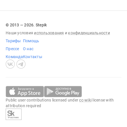
© 2013 — 2026. Stepik
Наши условия
использования
и
конфиденциальности
Тарифы
Помощь
Прессе
О нас
Команда
Контакты
Public user contributions licensed under
cc-wiki
license with
attribution required