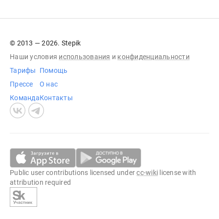
© 2013 — 2026. Stepik
Наши условия
использования
и
конфиденциальности
Тарифы
Помощь
Прессе
О нас
Команда
Контакты
Public user contributions licensed under
cc-wiki
license with
attribution required