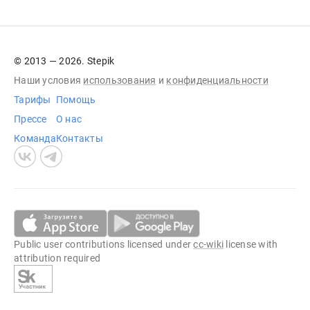
© 2013 — 2026. Stepik
Наши условия
использования
и
конфиденциальности
Тарифы
Помощь
Прессе
О нас
Команда
Контакты
Public user contributions licensed under
cc-wiki
license with
attribution required